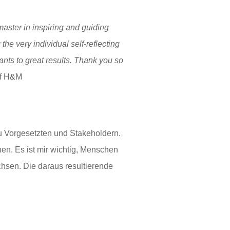
aster in inspiring and guiding
he very individual self-reflecting
nts to great results. Thank you so
of H&M
zu Vorgesetzten und Stakeholdern.
en. Es ist mir wichtig, Menschen
chsen. Die daraus resultierende