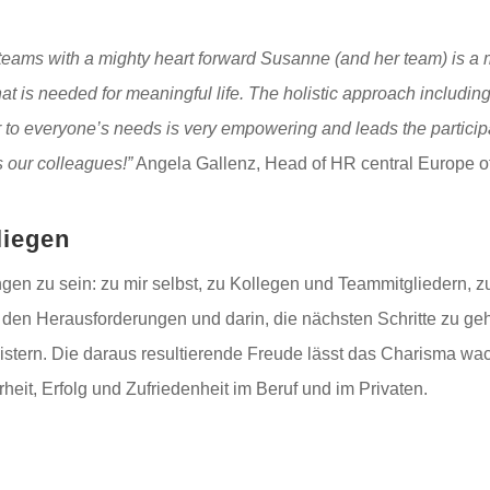
 teams with a mighty heart forward Susanne (and her team) is a m
t is needed for meaningful life. The holistic approach including t
to everyone’s needs is very empowering and leads the participa
 our colleagues!”
Angela Gallenz, Head of HR central Europe 
liegen
ngen zu sein: zu mir selbst, zu Kollegen und Teammitgliedern, 
 den Herausforderungen und darin, die nächsten Schritte zu geh
eistern. Die daraus resultierende Freude lässt das Charisma wa
eit, Erfolg und Zufriedenheit im Beruf und im Privaten.