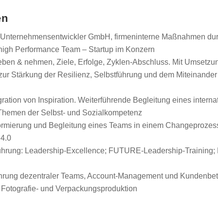
en
ie Unternehmensentwickler GmbH, firmeninterne Maßnahmen d
 high Performance Team – Startup im Konzern
eben & nehmen, Ziele, Erfolge, Zyklen-Abschluss. Mit Umsetzun
zur Stärkung der Resilienz, Selbstführung und dem Miteinande
ation von Inspiration. Weiterführende Begleitung eines interna
Themen der Selbst- und Sozialkompetenz
formierung und Begleitung eines Teams in einem Changeprozes
4.0
rung: Leadership-Excellence; FUTURE-Leadership-Training; N
ührung dezentraler Teams, Account-Management und Kundenbet
r Fotografie- und Verpackungsproduktion